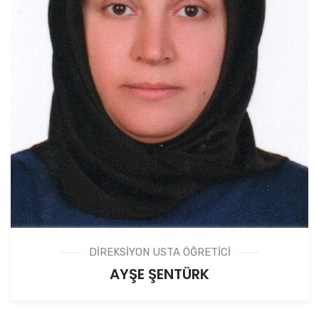
DİREKSİYON USTA ÖĞRETİCİ
AYŞE ŞENTÜRK