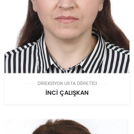
DİREKSİYON USTA ÖĞRETİCİ
İNCİ ÇALIŞKAN